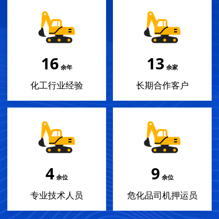
18
14
余年
余家
化工行业经验
长期合作客户
4
10
余位
余位
专业技术人员
危化品司机押运员