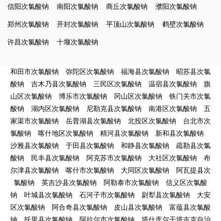
信阳次氯酸钠
南阳次氯酸钠
商丘次氯酸钠
濮阳次氯酸钠
郑州次氯酸钠
开封次氯酸钠
平顶山次氯酸钠
鹤壁次氯酸钠
许昌次氯酸钠
十堰次氯酸钠
和田市次氯酸钠
弥陀区次氯酸钠
福海县次氯酸钠
昭苏县次氯
酸钠
吉木乃县次氯酸钠
三民区次氯酸钠
温宿县次氯酸钠
旗
山区次氯酸钠
博乐市次氯酸钠
冈山区次氯酸钠
铁门关市次氯
酸钠
湖内区次氯酸钠
尼勒克县次氯酸钠
南港区次氯酸钠
五
家渠市次氯酸钠
岳普湖县次氯酸钠
北投区次氯酸钠
台北市次
氯酸钠
喀什地区次氯酸钠
精河县次氯酸钠
新和县次氯酸钠
沙雅县次氯酸钠
于田县次氯酸钠
和静县次氯酸钠
疏勒县次氯
酸钠
民丰县次氯酸钠
阿克苏市次氯酸钠
大社区次氯酸钠
布
尔津县次氯酸钠
喀什市次氯酸钠
大同区次氯酸钠
阿瓦提县次
氯酸钠
英吉沙县次氯酸钠
阿勒泰市次氯酸钠
信义区次氯酸
钠
叶城县次氯酸钠
石河子市次氯酸钠
尉犁县次氯酸钠
大安
区次氯酸钠
阿合奇县次氯酸钠
皮山县次氯酸钠
富蕴县次氯酸
钠
托里县次氯酸钠
阿拉尔市次氯酸钠
塔什库尔干塔吉克自治