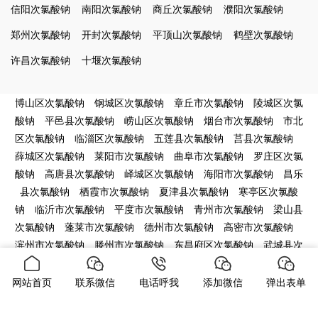
信阳次氯酸钠
南阳次氯酸钠
商丘次氯酸钠
濮阳次氯酸钠
郑州次氯酸钠
开封次氯酸钠
平顶山次氯酸钠
鹤壁次氯酸钠
许昌次氯酸钠
十堰次氯酸钠
博山区次氯酸钠
钢城区次氯酸钠
章丘市次氯酸钠
陵城区次氯
酸钠
平邑县次氯酸钠
崂山区次氯酸钠
烟台市次氯酸钠
市北
区次氯酸钠
临淄区次氯酸钠
五莲县次氯酸钠
莒县次氯酸钠
薛城区次氯酸钠
莱阳市次氯酸钠
曲阜市次氯酸钠
罗庄区次氯
酸钠
高唐县次氯酸钠
峄城区次氯酸钠
海阳市次氯酸钠
昌乐
县次氯酸钠
栖霞市次氯酸钠
夏津县次氯酸钠
寒亭区次氯酸
钠
临沂市次氯酸钠
平度市次氯酸钠
青州市次氯酸钠
梁山县
次氯酸钠
蓬莱市次氯酸钠
德州市次氯酸钠
高密市次氯酸钠
滨州市次氯酸钠
滕州市次氯酸钠
东昌府区次氯酸钠
武城县次
氯酸钠
东营市次氯酸钠
宁津县次氯酸钠
城阳区次氯酸钠
龙
口市次氯酸钠
微山县次氯酸钠
郯城县次氯酸钠
垦利县次氯酸
网站首页
联系微信
电话呼我
添加微信
弹出表单
钠
庆云县次氯酸钠
东营区次氯酸钠
市南区次氯酸钠
聊城市
次氯酸钠
汶上县次氯酸钠
莘县次氯酸钠
即墨市次氯酸钠
诸