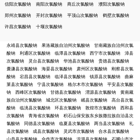
信阳次氯酸钠
南阳次氯酸钠
商丘次氯酸钠
濮阳次氯酸钠
郑州次氯酸钠
开封次氯酸钠
平顶山次氯酸钠
鹤壁次氯酸钠
许昌次氯酸钠
十堰次氯酸钠
永靖县次氯酸钠
果洛藏族自治州次氯酸钠
甘南藏族自治州次氯
酸钠
利通区次氯酸钠
临潭县次氯酸钠
西宁市次氯酸钠
漳县
次氯酸钠
灵台县次氯酸钠
华池县次氯酸钠
贵德县次氯酸钠
囊谦县次氯酸钠
海晏县次氯酸钠
肃州区次氯酸钠
刚察县次氯
酸钠
宕昌县次氯酸钠
临泽县次氯酸钠
镇原县次氯酸钠
曲麻
莱县次氯酸钠
宁县次氯酸钠
格尔木市次氯酸钠
平安县次氯酸
钠
西峰区次氯酸钠
甘德县次氯酸钠
渭源县次氯酸钠
黄南藏
族自治州次氯酸钠
城北区次氯酸钠
岷县次氯酸钠
高台县次氯
酸钠
临洮县次氯酸钠
环县次氯酸钠
敦煌市次氯酸钠
西和县
次氯酸钠
青海省次氯酸钠
积石山保安族东乡族撒拉族自治县次
氯酸钠
同德县次氯酸钠
临夏县次氯酸钠
两当县次氯酸钠
礼
县次氯酸钠
成县次氯酸钠
灵武市次氯酸钠
合水县次氯酸钠
山丹县次氯酸钠
合作市次氯酸钠
湟源县次氯酸钠
石嘴山市次