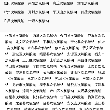
信阳次氯酸钠
南阳次氯酸钠
商丘次氯酸钠
濮阳次氯酸钠
郑州次氯酸钠
开封次氯酸钠
平顶山次氯酸钠
鹤壁次氯酸钠
许昌次氯酸钠
十堰次氯酸钠
永修县次氯酸钠
西湖区次氯酸钠
金门县次氯酸钠
芦溪县次氯
酸钠
龙文区次氯酸钠
平和县次氯酸钠
宁化县次氯酸钠
仙游
县次氯酸钠
永春县次氯酸钠
修水县次氯酸钠
晋安区次氯酸
钠
蕉城区次氯酸钠
绩溪县次氯酸钠
安源区次氯酸钠
福安市
次氯酸钠
三元区次氯酸钠
上杭县次氯酸钠
南昌县次氯酸钠
莆田市次氯酸钠
宁国市次氯酸钠
将乐县次氯酸钠
上栗县次氯
酸钠
霞浦县次氯酸钠
长乐市次氯酸钠
建阳区次氯酸钠
鲤城
区次氯酸钠
永定区次氯酸钠
芗城区次氯酸钠
丰泽区次氯酸
钠
龙岩市次氯酸钠
泰宁县次氯酸钠
进贤县次氯酸钠
罗源县
次氯酸钠
漳州市次氯酸钠
庐山区次氯酸钠
安溪县次氯酸钠
建瓯市次氯酸钠
长汀县次氯酸钠
古田县次氯酸钠
梅列区次氯
酸钠
尤溪县次氯酸钠
泾县次氯酸钠
安义县次氯酸钠
连江县
次氯酸钠
鼓楼区次氯酸钠
同安区次氯酸钠
青山湖区次氯酸