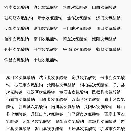
河南次氯酸钠
湖北次氯酸钠
陕西次氯酸钠
山西次氯酸钠
驻马店次氯酸钠
新乡次氯酸钠
焦作次氯酸钠
漯河次氯酸钠
安阳次氯酸钠
洛阳次氯酸钠
三门峡次氯酸钠
周口次氯酸钠
信阳次氯酸钠
南阳次氯酸钠
商丘次氯酸钠
濮阳次氯酸钠
郑州次氯酸钠
开封次氯酸钠
平顶山次氯酸钠
鹤壁次氯酸钠
许昌次氯酸钠
十堰次氯酸钠
浉河区次氯酸钠
沈丘县次氯酸钠
房县次氯酸钠
保康县次氯酸
钠
枝江市次氯酸钠
汝南县次氯酸钠
桐柏县次氯酸钠
潢川县
次氯酸钠
江汉区次氯酸钠
黄石市次氯酸钠
民权县次氯酸钠
当阳市次氯酸钠
阳新县次氯酸钠
汉南区次氯酸钠
青山区次氯
酸钠
新野县次氯酸钠
淅川县次氯酸钠
汉阳区次氯酸钠
确山
县次氯酸钠
丹江口市次氯酸钠
驻马店市次氯酸钠
西塞山区次
氯酸钠
郧阳区次氯酸钠
襄阳市次氯酸钠
虞城县次氯酸钠
西
平县次氯酸钠
罗山县次氯酸钠
固始县次氯酸钠
项城市次氯酸