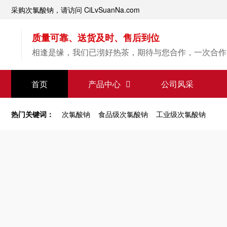
采购次氯酸钠，请访问 CiLvSuanNa.com
质量可靠、送货及时、售后到位
相逢是缘，我们已沏好热茶，期待与您合作，一次合作
【次氯酸钠】源头直供
首页
产品中心
公司风采
专业经验，值得信赖
热门关键词：
次氯酸钠
食品级次氯酸钠
工业级次氯酸钠