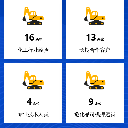
18
14
余年
余家
化工行业经验
长期合作客户
4
10
余位
余位
专业技术人员
危化品司机押运员