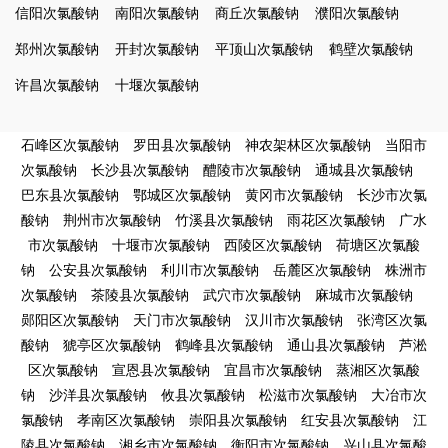
信阳次氯酸钠
南阳次氯酸钠
商丘次氯酸钠
濮阳次氯酸钠
郑州次氯酸钠
开封次氯酸钠
平顶山次氯酸钠
鹤壁次氯酸钠
许昌次氯酸钠
十堰次氯酸钠
石峰区次氯酸钠
罗田县次氯酸钠
神农架林区次氯酸钠
当阳市
次氯酸钠
长沙县次氯酸钠
醴陵市次氯酸钠
通城县次氯酸钠
巴东县次氯酸钠
鄂城区次氯酸钠
黄冈市次氯酸钠
长沙市次氯
酸钠
荆州市次氯酸钠
竹溪县次氯酸钠
雨花区次氯酸钠
广水
市次氯酸钠
十堰市次氯酸钠
西陵区次氯酸钠
荷塘区次氯酸
钠
公安县次氯酸钠
利川市次氯酸钠
岳麓区次氯酸钠
株洲市
次氯酸钠
茶陵县次氯酸钠
武穴市次氯酸钠
麻城市次氯酸钠
郧阳区次氯酸钠
天门市次氯酸钠
汉川市次氯酸钠
张湾区次氯
酸钠
猇亭区次氯酸钠
鹤峰县次氯酸钠
通山县次氯酸钠
芦淞
区次氯酸钠
宣恩县次氯酸钠
宜昌市次氯酸钠
蒸湘区次氯酸
钠
沙洋县次氯酸钠
攸县次氯酸钠
松滋市次氯酸钠
大冶市次
氯酸钠
孝南区次氯酸钠
崇阳县次氯酸钠
红安县次氯酸钠
江
陵县次氯酸钠
湘乡市次氯酸钠
衡阳市次氯酸钠
兴山县次氯酸