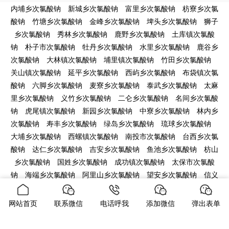
内埔乡次氯酸钠
新城乡次氯酸钠
富里乡次氯酸钠
枋寮乡次氯
酸钠
竹塘乡次氯酸钠
金峰乡次氯酸钠
埤头乡次氯酸钠
狮子
乡次氯酸钠
秀林乡次氯酸钠
鹿野乡次氯酸钠
土库镇次氯酸
钠
朴子市次氯酸钠
牡丹乡次氯酸钠
水里乡次氯酸钠
鹿谷乡
次氯酸钠
大林镇次氯酸钠
埔里镇次氯酸钠
竹田乡次氯酸钠
关山镇次氯酸钠
延平乡次氯酸钠
西屿乡次氯酸钠
布袋镇次氯
酸钠
六脚乡次氯酸钠
麦寮乡次氯酸钠
泰武乡次氯酸钠
太麻
里乡次氯酸钠
义竹乡次氯酸钠
二仑乡次氯酸钠
名间乡次氯酸
钠
虎尾镇次氯酸钠
新园乡次氯酸钠
中寮乡次氯酸钠
林内乡
次氯酸钠
寿丰乡次氯酸钠
绿岛乡次氯酸钠
琉球乡次氯酸钠
大埔乡次氯酸钠
西螺镇次氯酸钠
南投市次氯酸钠
台西乡次氯
酸钠
达仁乡次氯酸钠
吉安乡次氯酸钠
鱼池乡次氯酸钠
枋山
乡次氯酸钠
国姓乡次氯酸钠
成功镇次氯酸钠
太保市次氯酸
钠
海端乡次氯酸钠
阿里山乡次氯酸钠
望安乡次氯酸钠
信义
乡次氯酸钠
台东县次氯酸钠
云林县次氯酸钠
梅山乡次氯酸
钠
大城乡次氯酸钠
池上乡次氯酸钠
万峦乡次氯酸钠
中埔乡
网站首页
联系微信
电话呼我
添加微信
弹出表单
次氯酸钠
瑞穗乡次氯酸钠
水上乡次氯酸钠
民雄乡次氯酸钠
林边乡次氯酸钠
佳冬乡次氯酸钠
玉里镇次氯酸钠
车城乡次氯