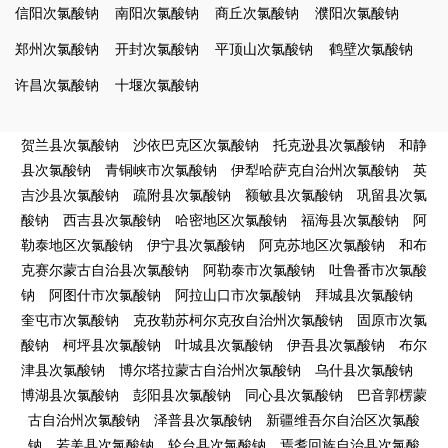
信阳次氯酸钠
南阳次氯酸钠
商丘次氯酸钠
濮阳次氯酸钠
郑州次氯酸钠
开封次氯酸钠
平顶山次氯酸钠
鹤壁次氯酸钠
许昌次氯酸钠
十堰次氯酸钠
贺兰县次氯酸钠
沙依巴克区次氯酸钠
托克逊县次氯酸钠
和静
县次氯酸钠
青铜峡市次氯酸钠
伊犁哈萨克自治州次氯酸钠
英
吉沙县次氯酸钠
疏附县次氯酸钠
额敏县次氯酸钠
巩留县次氯
酸钠
西吉县次氯酸钠
哈密地区次氯酸钠
福海县次氯酸钠
阿
勒泰地区次氯酸钠
伊宁县次氯酸钠
阿克苏地区次氯酸钠
和布
克赛尔蒙古自治县次氯酸钠
阿勒泰市次氯酸钠
吐鲁番市次氯酸
钠
阿图什市次氯酸钠
阿拉山口市次氯酸钠
拜城县次氯酸钠
奎屯市次氯酸钠
克孜勒苏柯尔克孜自治州次氯酸钠
固原市次氯
酸钠
柯坪县次氯酸钠
叶城县次氯酸钠
伊吾县次氯酸钠
布尔
津县次氯酸钠
博尔塔拉蒙古自治州次氯酸钠
乌什县次氯酸钠
博湖县次氯酸钠
彭阳县次氯酸钠
同心县次氯酸钠
巴音郭楞蒙
古自治州次氯酸钠
泽普县次氯酸钠
新疆维吾尔自治区次氯酸
钠
若羌县次氯酸钠
轮台县次氯酸钠
焉耆回族自治县次氯酸