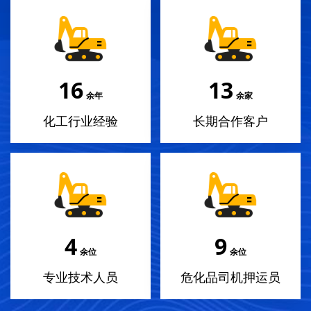
18
14
余年
余家
化工行业经验
长期合作客户
4
10
余位
余位
专业技术人员
危化品司机押运员