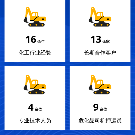
18
14
余年
余家
化工行业经验
长期合作客户
4
10
余位
余位
专业技术人员
危化品司机押运员