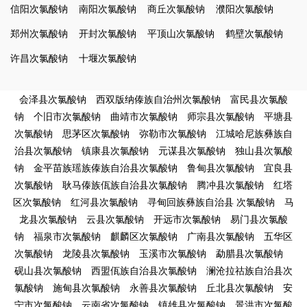
信阳次氯酸钠
南阳次氯酸钠
商丘次氯酸钠
濮阳次氯酸钠
郑州次氯酸钠
开封次氯酸钠
平顶山次氯酸钠
鹤壁次氯酸钠
许昌次氯酸钠
十堰次氯酸钠
会泽县次氯酸钠
西双版纳傣族自治州次氯酸钠
富民县次氯酸
钠
个旧市次氯酸钠
曲靖市次氯酸钠
师宗县次氯酸钠
平塘县
次氯酸钠
思茅区次氯酸钠
弥勒市次氯酸钠
江城哈尼族彝族自
治县次氯酸钠
镇康县次氯酸钠
元谋县次氯酸钠
独山县次氯酸
钠
金平苗族瑶族傣族自治县次氯酸钠
鲁甸县次氯酸钠
宜良县
次氯酸钠
耿马傣族佤族自治县次氯酸钠
腾冲县次氯酸钠
红塔
区次氯酸钠
红河县次氯酸钠
寻甸回族彝族自治县 次氯酸钠
马
龙县次氯酸钠
云县次氯酸钠
开远市次氯酸钠
易门县次氯酸
钠
福泉市次氯酸钠
麒麟区次氯酸钠
广南县次氯酸钠
五华区
次氯酸钠
龙陵县次氯酸钠
玉溪市次氯酸钠
勐腊县次氯酸钠
砚山县次氯酸钠
西盟佤族自治县次氯酸钠
澜沧拉祜族自治县次
氯酸钠
施甸县次氯酸钠
永善县次氯酸钠
丘北县次氯酸钠
安
宁市次氯酸钠
云南省次氯酸钠
镇雄县次氯酸钠
景洪市次氯酸