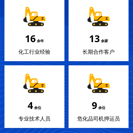
18
14
余年
余家
化工行业经验
长期合作客户
4
10
余位
余位
专业技术人员
危化品司机押运员