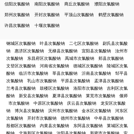
信阳次氯酸钠
南阳次氯酸钠
商丘次氯酸钠
濮阳次氯酸钠
郑州次氯酸钠
开封次氯酸钠
平顶山次氯酸钠
鹤壁次氯酸钠
许昌次氯酸钠
十堰次氯酸钠
钢城区次氯酸钠
叶县次氯酸钠
二七区次氯酸钠
尉氏县次氯酸
钠
惠济区次氯酸钠
无棣县次氯酸钠
宜阳县次氯酸钠
汝州市
次氯酸钠
东昌府区次氯酸钠
禹城市次氯酸钠
郏县次氯酸钠
文登区次氯酸钠
河南省次氯酸钠
德城区次氯酸钠
陵城区次氯
酸钠
临沂市次氯酸钠
莘县次氯酸钠
沂南县次氯酸钠
邹平县
次氯酸钠
乳山市次氯酸钠
平原县次氯酸钠
孟津县次氯酸钠
兰考县次氯酸钠
鼓楼区次氯酸钠
洛阳市次氯酸钠
吉利区次氯
酸钠
新安县次氯酸钠
夏津县次氯酸钠
莱芜市次氯酸钠
偃师
市次氯酸钠
中原区次氯酸钠
庆云县次氯酸钠
龙安区次氯酸
钠
博兴县次氯酸钠
滨州市次氯酸钠
金水区次氯酸钠
河东区
次氯酸钠
开封市次氯酸钠
德州市次氯酸钠
中牟县次氯酸钠
殷都区次氯酸钠
内黄县次氯酸钠
东阿县次氯酸钠
莱城区次氯
酸钠
北海新区次氯酸钠
汝阳县次氯酸钠
新密市次氯酸钠
安