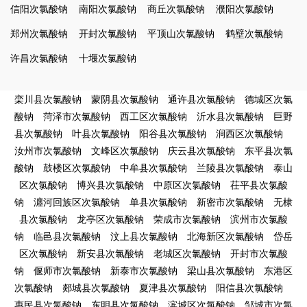
信阳次氯酸钠
南阳次氯酸钠
商丘次氯酸钠
濮阳次氯酸钠
郑州次氯酸钠
开封次氯酸钠
平顶山次氯酸钠
鹤壁次氯酸钠
许昌次氯酸钠
十堰次氯酸钠
栾川县次氯酸钠
蒙阴县次氯酸钠
通许县次氯酸钠
德城区次氯
酸钠
菏泽市次氯酸钠
西工区次氯酸钠
沂水县次氯酸钠
巨野
县次氯酸钠
叶县次氯酸钠
阳谷县次氯酸钠
涧西区次氯酸钠
汝州市次氯酸钠
文峰区次氯酸钠
庆云县次氯酸钠
东平县次氯
酸钠
鼓楼区次氯酸钠
中牟县次氯酸钠
兰陵县次氯酸钠
泰山
区次氯酸钠
博兴县次氯酸钠
中原区次氯酸钠
茌平县次氯酸
钠
瀍河回族区次氯酸钠
单县次氯酸钠
新密市次氯酸钠
无棣
县次氯酸钠
龙亭区次氯酸钠
荣成市次氯酸钠
滨州市次氯酸
钠
临邑县次氯酸钠
汶上县次氯酸钠
北海新区次氯酸钠
岱岳
区次氯酸钠
新安县次氯酸钠
老城区次氯酸钠
开封市次氯酸
钠
偃师市次氯酸钠
新泰市次氯酸钠
梁山县次氯酸钠
东港区
次氯酸钠
郯城县次氯酸钠
夏津县次氯酸钠
阳信县次氯酸钠
惠民县次氯酸钠
东明县次氯酸钠
滨城区次氯酸钠
邹城市次氯