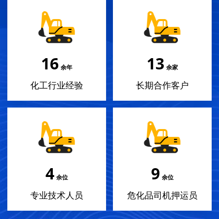
18
14
余年
余家
化工行业经验
长期合作客户
4
10
余位
余位
专业技术人员
危化品司机押运员