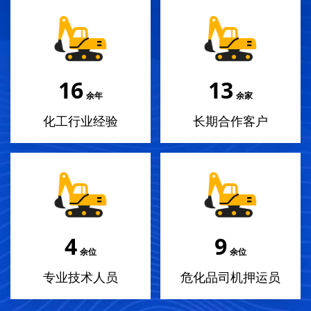
18
14
余年
余家
化工行业经验
长期合作客户
4
10
余位
余位
专业技术人员
危化品司机押运员