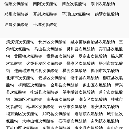
信阳次氯酸钠
南阳次氯酸钠
商丘次氯酸钠
濮阳次氯酸钠
郑州次氯酸钠
开封次氯酸钠
平顶山次氯酸钠
鹤壁次氯酸钠
许昌次氯酸钠
十堰次氯酸钠
清溪镇次氯酸钠
长洲区次氯酸钠
融水苗族自治县次氯酸钠
三
角镇次氯酸钠
马山县次氯酸钠
灵川县次氯酸钠
宾阳县次氯酸
钠
黄圃镇次氯酸钠
横栏镇次氯酸钠
罗定市次氯酸钠
揭东区
次氯酸钠
火炬开发区次氯酸钠
叠彩区次氯酸钠
梧州市次氯酸
钠
连南瑶族自治县次氯酸钠
横县次氯酸钠
揭阳市次氯酸钠
北海市次氯酸钠
云城区次氯酸钠
饶平县次氯酸钠
柳江县次氯
酸钠
柳南区次氯酸钠
全州县次氯酸钠
象山区次氯酸钠
新兴
县次氯酸钠
柳城县次氯酸钠
望牛墩镇次氯酸钠
普宁市次氯酸
钠
海城区次氯酸钠
南头镇次氯酸钠
潮安区次氯酸钠
桂林市
次氯酸钠
榕城区次氯酸钠
云浮市次氯酸钠
隆安县次氯酸钠
埌东新区次氯酸钠
武鸣县次氯酸钠
道滘镇次氯酸钠
城中区次
氯酸钠
大岭山镇次氯酸钠
石碣镇次氯酸钠
谢岗镇次氯酸钠
五桂山区次氯酸钠
东莞市次氯酸钠
惠来县次氯酸钠
中山市次