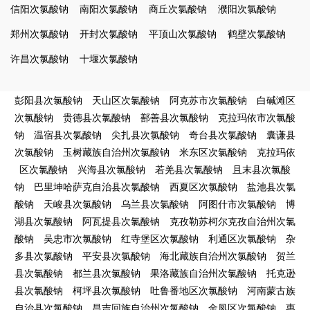
信阳次氯酸钠
南阳次氯酸钠
商丘次氯酸钠
濮阳次氯酸钠
郑州次氯酸钠
开封次氯酸钠
平顶山次氯酸钠
鹤壁次氯酸钠
许昌次氯酸钠
十堰次氯酸钠
彭阳县次氯酸钠
天山区次氯酸钠
阿克苏市次氯酸钠
白碱滩区
次氯酸钠
贵德县次氯酸钠
鄯善县次氯酸钠
克拉玛依市次氯酸
钠
温宿县次氯酸钠
尖扎县次氯酸钠
奇台县次氯酸钠
囊谦县
次氯酸钠
玉树藏族自治州次氯酸钠
米东区次氯酸钠
克拉玛依
区次氯酸钠
兴海县次氯酸钠
若羌县次氯酸钠
且末县次氯酸
钠
巴里坤哈萨克自治县次氯酸钠
西夏区次氯酸钠
盐池县次氯
酸钠
天峻县次氯酸钠
乌兰县次氯酸钠
阿图什市次氯酸钠
博
湖县次氯酸钠
阿瓦提县次氯酸钠
克孜勒苏柯尔克孜自治州次氯
酸钠
吴忠市次氯酸钠
红寺堡区次氯酸钠
利通区次氯酸钠
杂
多县次氯酸钠
平安县次氯酸钠
海北藏族自治州次氯酸钠
贺兰
县次氯酸钠
都兰县次氯酸钠
果洛藏族自治州次氯酸钠
托克逊
县次氯酸钠
柯坪县次氯酸钠
吐鲁番地区次氯酸钠
河南蒙古族
自治县次氯酸钠
昌吉回族自治州次氯酸钠
金凤区次氯酸钠
惠