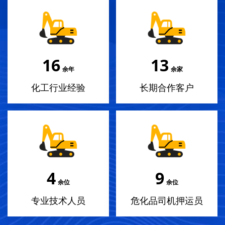
18
14
余年
余家
化工行业经验
长期合作客户
4
10
余位
余位
专业技术人员
危化品司机押运员