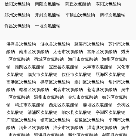
信阳次氯酸钠
南阳次氯酸钠
商丘次氯酸钠
濮阳次氯酸钠
郑州次氯酸钠
开封次氯酸钠
平顶山次氯酸钠
鹤壁次氯酸钠
许昌次氯酸钠
十堰次氯酸钠
洪泽县次氯酸钠
涟水县次氯酸钠
慈溪市次氯酸钠
苏州市次氯
酸钠
南湖区次氯酸钠
太仓市次氯酸钠
富阳区次氯酸钠
秀洲
区次氯酸钠
宿城区次氯酸钠
海门市次氯酸钠
海州区次氯酸
钠
淮阴区次氯酸钠
宝应县次氯酸钠
大丰市次氯酸钠
兴化市
次氯酸钠
临安市次氯酸钠
仪征市次氯酸钠
瓯海区次氯酸钠
高港区次氯酸钠
拱墅区次氯酸钠
崇川区次氯酸钠
常州市次氯
酸钠
赣榆区次氯酸钠
句容市次氯酸钠
苍南县次氯酸钠
吴中
区次氯酸钠
温州市次氯酸钠
金坛市次氯酸钠
姑苏区次氯酸
钠
靖江市次氯酸钠
西湖区次氯酸钠
姜堰区次氯酸钠
余杭区
次氯酸钠
清浦区次氯酸钠
响水县次氯酸钠
亭湖区次氯酸钠
广陵区次氯酸钠
镇海区次氯酸钠
宿豫区次氯酸钠
平湖市次氯
酸钠
润州区次氯酸钠
淮安市次氯酸钠
灌南县次氯酸钠
扬中
市次氯酸钠
泗洪县次氯酸钠
新北区次氯酸钠
射阳县次氯酸