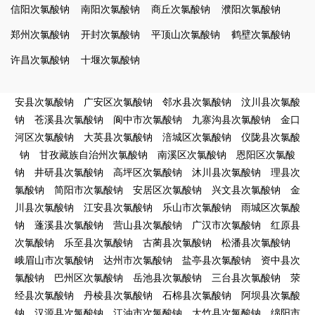
信阳次氯酸钠
南阳次氯酸钠
商丘次氯酸钠
濮阳次氯酸钠
郑州次氯酸钠
开封次氯酸钠
平顶山次氯酸钠
鹤壁次氯酸钠
许昌次氯酸钠
十堰次氯酸钠
安县次氯酸钠
广安区次氯酸钠
邻水县次氯酸钠
汶川县次氯酸
钠
苍溪县次氯酸钠
阆中市次氯酸钠
九寨沟县次氯酸钠
金口
河区次氯酸钠
大英县次氯酸钠
涪城区次氯酸钠
仪陇县次氯酸
钠
甘孜藏族自治州次氯酸钠
南溪区次氯酸钠
恩阳区次氯酸
钠
井研县次氯酸钠
高坪区次氯酸钠
沐川县次氯酸钠
理县次
氯酸钠
简阳市次氯酸钠
安居区次氯酸钠
兴文县次氯酸钠
金
川县次氯酸钠
江安县次氯酸钠
乐山市次氯酸钠
雨城区次氯酸
钠
蓬溪县次氯酸钠
营山县次氯酸钠
广汉市次氯酸钠
红原县
次氯酸钠
乐至县次氯酸钠
古蔺县次氯酸钠
松潘县次氯酸钠
峨眉山市次氯酸钠
达州市次氯酸钠
盐亭县次氯酸钠
资中县次
氯酸钠
巴州区次氯酸钠
岳池县次氯酸钠
三台县次氯酸钠
荥
经县次氯酸钠
丹棱县次氯酸钠
石棉县次氯酸钠
阿坝县次氯酸
钠
汉源县次氯酸钠
江油市次氯酸钠
大竹县次氯酸钠
绵阳市