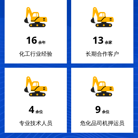
18
14
余年
余家
化工行业经验
长期合作客户
4
10
余位
余位
专业技术人员
危化品司机押运员