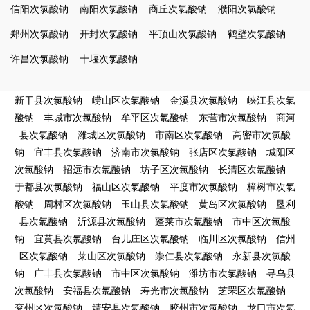
信阳次氯酸钠
南阳次氯酸钠
商丘次氯酸钠
濮阳次氯酸钠
郑州次氯酸钠
开封次氯酸钠
平顶山次氯酸钠
鹤壁次氯酸钠
许昌次氯酸钠
十堰次氯酸钠
新干县次氯酸钠
崂山区次氯酸钠
金溪县次氯酸钠
峡江县次氯
酸钠
丰城市次氯酸钠
牟平区次氯酸钠
东营市次氯酸钠
商河
县次氯酸钠
潍城区次氯酸钠
市南区次氯酸钠
高密市次氯酸
钠
宜丰县次氯酸钠
济南市次氯酸钠
张店区次氯酸钠
城阳区
次氯酸钠
招远市次氯酸钠
坊子区次氯酸钠
长清区次氯酸钠
于都县次氯酸钠
福山区次氯酸钠
平度市次氯酸钠
樟树市次氯
酸钠
周村区次氯酸钠
玉山县次氯酸钠
黄岛区次氯酸钠
垦利
县次氯酸钠
沂源县次氯酸钠
蓬莱市次氯酸钠
市中区次氯酸
钠
宜黄县次氯酸钠
台儿庄区次氯酸钠
临川区次氯酸钠
信州
区次氯酸钠
莱山区次氯酸钠
崇仁县次氯酸钠
永新县次氯酸
钠
广丰县次氯酸钠
市中区次氯酸钠
潍坊市次氯酸钠
寻乌县
次氯酸钠
安福县次氯酸钠
寿光市次氯酸钠
芝罘区次氯酸钠
兖州区次氯酸钠
靖安县次氯酸钠
胶州市次氯酸钠
龙口市次氯