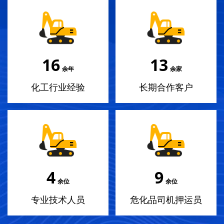
18
14
余年
余家
化工行业经验
长期合作客户
4
10
余位
余位
专业技术人员
危化品司机押运员