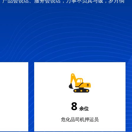
，产品会说话、服务会说话，万事不负真与诚，岁月徜
12
余位
危化品司机押运员