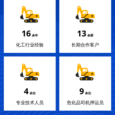
18
14
余年
余家
化工行业经验
长期合作客户
4
10
余位
余位
专业技术人员
危化品司机押运员