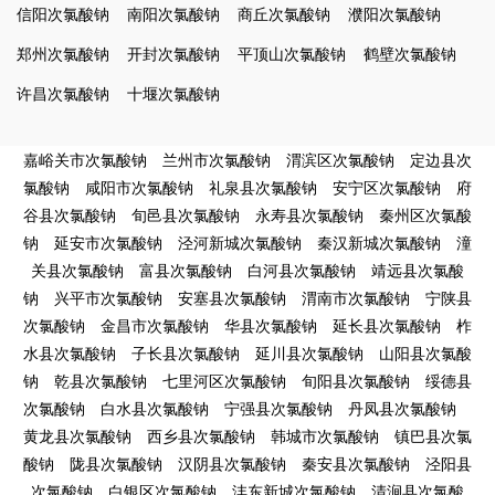
信阳次氯酸钠
南阳次氯酸钠
商丘次氯酸钠
濮阳次氯酸钠
郑州次氯酸钠
开封次氯酸钠
平顶山次氯酸钠
鹤壁次氯酸钠
许昌次氯酸钠
十堰次氯酸钠
嘉峪关市次氯酸钠
兰州市次氯酸钠
渭滨区次氯酸钠
定边县次
氯酸钠
咸阳市次氯酸钠
礼泉县次氯酸钠
安宁区次氯酸钠
府
谷县次氯酸钠
旬邑县次氯酸钠
永寿县次氯酸钠
秦州区次氯酸
钠
延安市次氯酸钠
泾河新城次氯酸钠
秦汉新城次氯酸钠
潼
关县次氯酸钠
富县次氯酸钠
白河县次氯酸钠
靖远县次氯酸
钠
兴平市次氯酸钠
安塞县次氯酸钠
渭南市次氯酸钠
宁陕县
次氯酸钠
金昌市次氯酸钠
华县次氯酸钠
延长县次氯酸钠
柞
水县次氯酸钠
子长县次氯酸钠
延川县次氯酸钠
山阳县次氯酸
钠
乾县次氯酸钠
七里河区次氯酸钠
旬阳县次氯酸钠
绥德县
次氯酸钠
白水县次氯酸钠
宁强县次氯酸钠
丹凤县次氯酸钠
黄龙县次氯酸钠
西乡县次氯酸钠
韩城市次氯酸钠
镇巴县次氯
酸钠
陇县次氯酸钠
汉阴县次氯酸钠
秦安县次氯酸钠
泾阳县
次氯酸钠
白银区次氯酸钠
沣东新城次氯酸钠
清涧县次氯酸