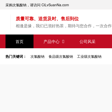
采购次氯酸钠，请访问 CiLvSuanNa.com
质量可靠、送货及时、售后到位
相逢是缘，我们已沏好热茶，期待与您合作，一次合作
【次氯酸钠】源头直供
首页
产品中心
公司风采
专业经验，值得信赖
热门关键词：
次氯酸钠
食品级次氯酸钠
工业级次氯酸钠