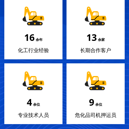
18
14
余年
余家
化工行业经验
长期合作客户
4
10
余位
余位
专业技术人员
危化品司机押运员