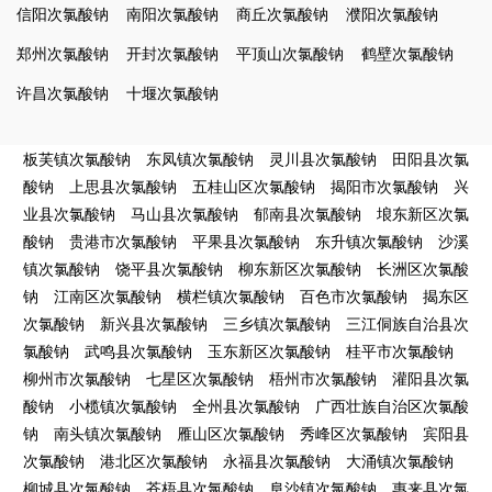
信阳次氯酸钠
南阳次氯酸钠
商丘次氯酸钠
濮阳次氯酸钠
郑州次氯酸钠
开封次氯酸钠
平顶山次氯酸钠
鹤壁次氯酸钠
许昌次氯酸钠
十堰次氯酸钠
板芙镇次氯酸钠
东凤镇次氯酸钠
灵川县次氯酸钠
田阳县次氯
酸钠
上思县次氯酸钠
五桂山区次氯酸钠
揭阳市次氯酸钠
兴
业县次氯酸钠
马山县次氯酸钠
郁南县次氯酸钠
埌东新区次氯
酸钠
贵港市次氯酸钠
平果县次氯酸钠
东升镇次氯酸钠
沙溪
镇次氯酸钠
饶平县次氯酸钠
柳东新区次氯酸钠
长洲区次氯酸
钠
江南区次氯酸钠
横栏镇次氯酸钠
百色市次氯酸钠
揭东区
次氯酸钠
新兴县次氯酸钠
三乡镇次氯酸钠
三江侗族自治县次
氯酸钠
武鸣县次氯酸钠
玉东新区次氯酸钠
桂平市次氯酸钠
柳州市次氯酸钠
七星区次氯酸钠
梧州市次氯酸钠
灌阳县次氯
酸钠
小榄镇次氯酸钠
全州县次氯酸钠
广西壮族自治区次氯酸
钠
南头镇次氯酸钠
雁山区次氯酸钠
秀峰区次氯酸钠
宾阳县
次氯酸钠
港北区次氯酸钠
永福县次氯酸钠
大涌镇次氯酸钠
柳城县次氯酸钠
苍梧县次氯酸钠
阜沙镇次氯酸钠
惠来县次氯