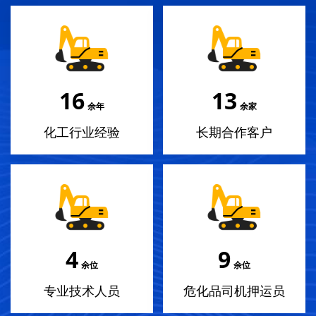
18
14
余年
余家
化工行业经验
长期合作客户
4
10
余位
余位
专业技术人员
危化品司机押运员