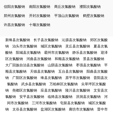
信阳次氯酸钠
南阳次氯酸钠
商丘次氯酸钠
濮阳次氯酸钠
郑州次氯酸钠
开封次氯酸钠
平顶山次氯酸钠
鹤壁次氯酸钠
许昌次氯酸钠
十堰次氯酸钠
新绛县次氯酸钠
长子县次氯酸钠
沁源县次氯酸钠
郊区次氯酸
钠
泊头市次氯酸钠
城区次氯酸钠
灵丘县次氯酸钠
夏县次氯
酸钠
阳城县次氯酸钠
霸州市次氯酸钠
静乐县次氯酸钠
迎泽
区次氯酸钠
河曲县次氯酸钠
和顺县次氯酸钠
景县次氯酸钠
大厂回族自治县次氯酸钠
山阴县次氯酸钠
枣强县次氯酸钠
平
顺县次氯酸钠
天镇县次氯酸钠
五台县次氯酸钠
阳曲县次氯酸
钠
广阳区次氯酸钠
绛县次氯酸钠
原平市次氯酸钠
昔阳县次
氯酸钠
武乡县次氯酸钠
万柏林区次氯酸钠
尖草坪区次氯酸
钠
尧都区次氯酸钠
应县次氯酸钠
陵川县次氯酸钠
文安县次
氯酸钠
安平县次氯酸钠
临猗县次氯酸钠
洪洞县次氯酸钠
河
间市次氯酸钠
三河市次氯酸钠
屯留县次氯酸钠
城区次氯酸
钠
太谷县次氯酸钠
盐湖区次氯酸钠
廊坊市次氯酸钠
晋中市