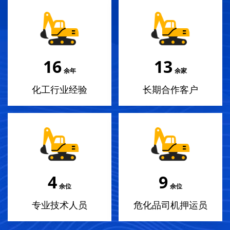
18
14
余年
余家
化工行业经验
长期合作客户
4
10
余位
余位
专业技术人员
危化品司机押运员