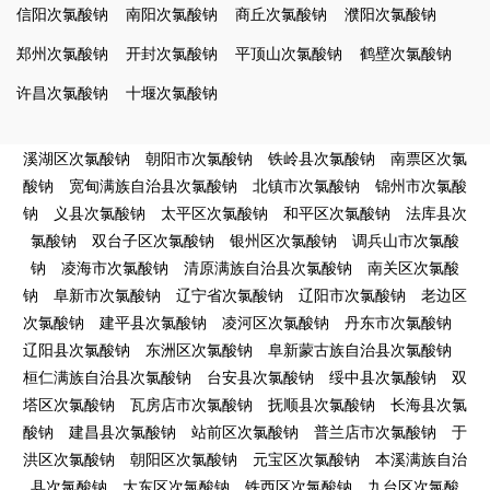
信阳次氯酸钠
南阳次氯酸钠
商丘次氯酸钠
濮阳次氯酸钠
郑州次氯酸钠
开封次氯酸钠
平顶山次氯酸钠
鹤壁次氯酸钠
许昌次氯酸钠
十堰次氯酸钠
溪湖区次氯酸钠
朝阳市次氯酸钠
铁岭县次氯酸钠
南票区次氯
酸钠
宽甸满族自治县次氯酸钠
北镇市次氯酸钠
锦州市次氯酸
钠
义县次氯酸钠
太平区次氯酸钠
和平区次氯酸钠
法库县次
氯酸钠
双台子区次氯酸钠
银州区次氯酸钠
调兵山市次氯酸
钠
凌海市次氯酸钠
清原满族自治县次氯酸钠
南关区次氯酸
钠
阜新市次氯酸钠
辽宁省次氯酸钠
辽阳市次氯酸钠
老边区
次氯酸钠
建平县次氯酸钠
凌河区次氯酸钠
丹东市次氯酸钠
辽阳县次氯酸钠
东洲区次氯酸钠
阜新蒙古族自治县次氯酸钠
桓仁满族自治县次氯酸钠
台安县次氯酸钠
绥中县次氯酸钠
双
塔区次氯酸钠
瓦房店市次氯酸钠
抚顺县次氯酸钠
长海县次氯
酸钠
建昌县次氯酸钠
站前区次氯酸钠
普兰店市次氯酸钠
于
洪区次氯酸钠
朝阳区次氯酸钠
元宝区次氯酸钠
本溪满族自治
县次氯酸钠
大东区次氯酸钠
铁西区次氯酸钠
九台区次氯酸