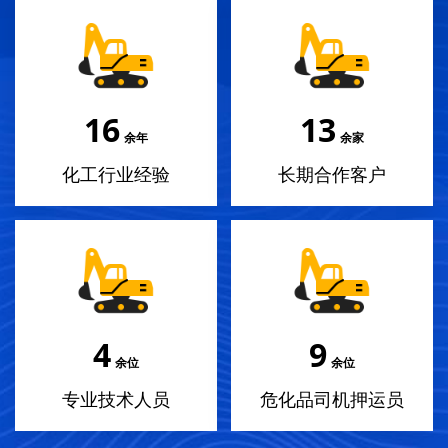
18
14
余年
余家
化工行业经验
长期合作客户
4
10
余位
余位
专业技术人员
危化品司机押运员