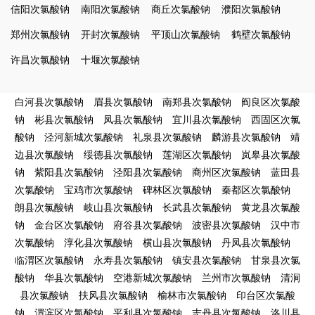
信阳次氯酸钠
南阳次氯酸钠
商丘次氯酸钠
濮阳次氯酸钠
郑州次氯酸钠
开封次氯酸钠
平顶山次氯酸钠
鹤壁次氯酸钠
许昌次氯酸钠
十堰次氯酸钠
白河县次氯酸钠
眉县次氯酸钠
南郑县次氯酸钠
阎良区次氯酸
钠
彬县次氯酸钠
凤县次氯酸钠
宜川县次氯酸钠
西固区次氯
酸钠
泾河新城次氯酸钠
礼泉县次氯酸钠
麟游县次氯酸钠
靖
边县次氯酸钠
绥德县次氯酸钠
莲湖区次氯酸钠
岚皋县次氯酸
钠
紫阳县次氯酸钠
泾阳县次氯酸钠
商州区次氯酸钠
蓝田县
次氯酸钠
宝鸡市次氯酸钠
碑林区次氯酸钠
秦都区次氯酸钠
朗县次氯酸钠
岐山县次氯酸钠
长武县次氯酸钠
黄龙县次氯酸
钠
金台区次氯酸钠
府谷县次氯酸钠
波密县次氯酸钠
汉中市
次氯酸钠
淳化县次氯酸钠
横山县次氯酸钠
丹凤县次氯酸钠
临渭区次氯酸钠
永寿县次氯酸钠
镇安县次氯酸钠
甘泉县次氯
酸钠
华县次氯酸钠
空港新城次氯酸钠
兰州市次氯酸钠
清涧
县次氯酸钠
扶风县次氯酸钠
榆林市次氯酸钠
印台区次氯酸
钠
渭滨区次氯酸钠
平利县次氯酸钠
志丹县次氯酸钠
洛川县